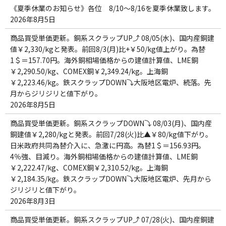
《夏季休業のお知らせ》各位 8/10～8/16を夏季休業致します。
2026年8月5日
商品買受単価更新。銅系スクラップUP⤴ 08/05(水)、国内産銅建
値￥2,330/kgと発表。前回8/3(月)比+￥50/kg値上がり。為替
1＄＝157.70円。海外銅相場価格からの建値計算値、LME銅
￥2,290.50/kg、COMEX銅￥2,349.24/kg。上海銅
￥2,223.46/kg。鉄スクラップDOWN⤵大阪地区電炉、続落。先
月からジリジリと値下がり。
2026年8月5日
商品買受単価更新。銅系スクラップDOWN⤵ 08/03(月)、国内産
銅建値￥2,280/kgと発表。前回7/28(火)比▲￥80/kg値下がり。
日米政府共同為替介入に、急激に円高。為替1＄＝156.93円。
4％強、目減り。海外銅相場価格からの建値計算値、LME銅
￥2,222.47/kg、COMEX銅￥2,310.52/kg。上海銅
￥2,184.35/kg。鉄スクラップDOWN⤵大阪地区電炉、先月から
ジリジリと値下がり。
2026年8月3日
商品買受単価更新。銅系スクラップUP⤴ 07/28(火)、国内産銅建