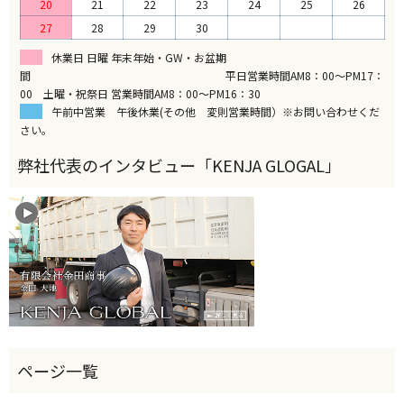
20
21
22
23
24
25
26
27
28
29
30
休業日 日曜 年末年始・GW・お盆期
間 平日営業時間AM8：00～PM17：
00 土曜・祝祭日 営業時間AM8：00～PM16：30
午前中営業 午後休業(その他 変則営業時間）※お問い合わせくだ
さい。