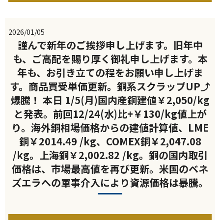
2026/01/05
謹んで新年のご挨拶申し上げます。旧年中
も、ご高配を賜り厚く御礼申し上げます。本
年も、お引き立ての程をお願い申し上げま
す。商品買受単価更新。銅系スクラップUP⤴
爆騰！ 本日 1/5(月)国内産銅建値￥2,050/kg
と発表。前回12/24(水)比+￥130/kg値上が
り。海外銅相場価格からの建値計算値、LME
銅￥2014.49 /kg、COMEX銅￥2,047.08
/kg。上海銅￥2,002.82 /kg。銅の国内取引
価格は、市場最高値を再び更新。米国のベネ
ズエラへの軍事介入により資源価格は暴騰。