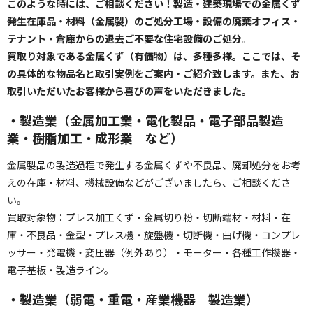
このような時には、ご相談ください！製造・建築現場での金属くず
発生在庫品・材料（金属製）のご処分工場・設備の廃棄オフィス・
テナント・倉庫からの退去ご不要な住宅設備のご処分。
買取り対象である金属くず（有価物）は、多種多様。ここでは、そ
の具体的な物品名と取引実例をご案内・ご紹介致します。また、お
取引いただいたお客様から喜びの声をいただきました。
・製造業（金属加工業・電化製品・電子部品製造
業・樹脂加工・成形業 など）
金属製品の製造過程で発生する金属くずや不良品、廃却処分をお考
えの在庫・材料、機械設備などがございましたら、ご相談くださ
い。
買取対象物：プレス加工くず・金属切り粉・切断端材・材料・在
庫・不良品・金型・プレス機・旋盤機・切断機・曲げ機・コンプレ
ッサー・発電機・変圧器（例外あり）・モーター・各種工作機器・
電子基板・製造ライン。
・製造業（弱電・重電・産業機器 製造業）