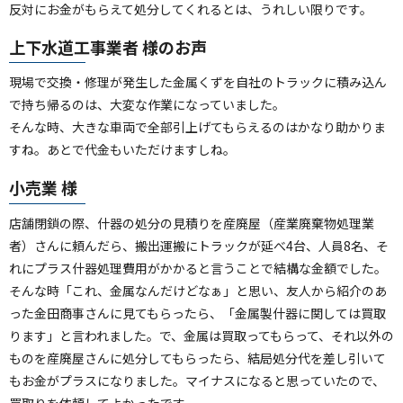
反対にお金がもらえて処分してくれるとは、うれしい限りです。
上下水道工事業者 様のお声
現場で交換・修理が発生した金属くずを自社のトラックに積み込ん
で持ち帰るのは、大変な作業になっていました。
そんな時、大きな車両で全部引上げてもらえるのはかなり助かりま
すね。あとで代金もいただけますしね。
小売業 様
店舗閉鎖の際、什器の処分の見積りを産廃屋（産業廃棄物処理業
者）さんに頼んだら、搬出運搬にトラックが延べ4台、人員8名、そ
れにプラス什器処理費用がかかると言うことで結構な金額でした。
そんな時「これ、金属なんだけどなぁ」と思い、友人から紹介のあ
った金田商事さんに見てもらったら、「金属製什器に関しては買取
ります」と言われました。で、金属は買取ってもらって、それ以外の
ものを産廃屋さんに処分してもらったら、結局処分代を差し引いて
もお金がプラスになりました。マイナスになると思っていたので、
買取りを依頼してよかったです。