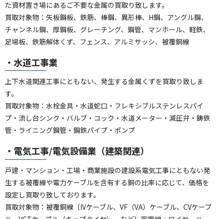
た資材置き場にあるご不要な金属の買取り致します。
買取対象物：矢板鋼板、鉄筋、棒鋼、異形棒、H鋼、アングル鋼、
チャンネル鋼、厚鋼板、グレーチング、鋼管、マンホール、軽鉄、
足場板、鉄筋解体くず、フェンス、アルミサッシ、被覆銅線
・水道工事業
上下水道関連工事にともない、発生する金属くずを買取り致しま
す。
買取対象物：水栓金具・水道蛇口・フレキシブルステンレスパイ
プ・流し台シンク・バルブ・コック・水道メーター・減圧弁・鋳鉄
管・ライニング鋼管・鋼鉄パイプ・ポンプ
・電気工事/電気設備業（建築関連）
戸建・マンション・工場・商業施設の建設系電気工事にともない発
生する被覆線や電力ケーブルを含有する銅の比率に応じて、価格を
設定し買取り致しております。
買取対象物：被覆銅線〔IVケーブル、VF（VA）ケーブル、CVケーブ
ル、VCTケーブル（キャプタイヤ） など〕家電線・ワイヤーハー