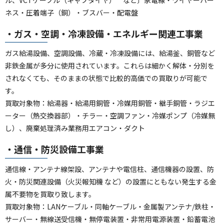
ネス・圧着端子（銅）・ブスバー・配電盤
・ガス・空調・冷凍設備・エネルギー関連工事業
ガス給湯設備、空調設備、冷蔵・冷凍設備には、給湯釜、銅管など
非鉄金属が多分に使用されています。これらは細かく解体・分別を
されなくても、そのままの状態で比較的高価での買取りが可能で
す。
買取対象物：給湯器・給湯用銅管・冷媒用銅管・継手銅管・ラジエ
ーター（熱交換器部）・チラー・空調ファン・冷媒ポンプ（冷媒無
し）、廃棄処理済み業務用エアコン・ダクト
・通信・防災設備工事業
通信線・アンテナ線架設、アンテナや電信柱、通信機器の設置、防
火・防災関連設備（火災報知機 など）の設置にともない発生する金
属不要物を買取り致します。
買取対象物：LANケーブル・同軸ケーブル・金属製アンテナ/鉄柱・
サーバー・無線送受信機・無停電装置・非常用電源装置・鉛蓄電池