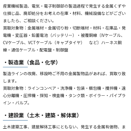
産業機械製造、電気・電子制御部の製造過程で発生する金属くずや
仕損じ品、廃却処分をお考えの在庫・材料、機械設備などがござい
ましたら、ご相談ください。
買取対象物：金属端材・金属切り粉・切断端材・材料・在庫品・発
電機・変圧器・鉛蓄電池（バッテリー）・被覆銅線〔IVケーブル、
CVケーブル、VCTケーブル（キャプタイヤ） など〕ハーネス銅
線・通信ケーブル・配電盤・制御盤
・製造業（食品・化学）
製造ラインの改廃、移設時ご不用の金属製物品があれば、買取り致
します。
買取対象物：ラインコンベア・洗浄機・包装・梱包機・攪拌機・遠
心分離機・圧搾機・探知・検査機・タンク類・ボイラー・パイプラ
イン・バルブ。
・建設業（土木・建築・解体業）
土木建築工事、建屋解体工事にともない、発生する金属有価物、ま