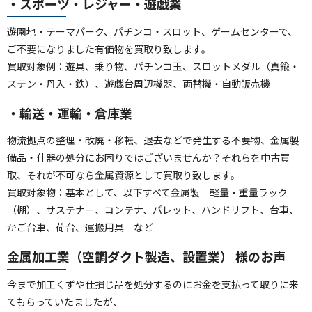
・スポーツ・レジャー・遊戯業
遊園地・テーマパーク、パチンコ・スロット、ゲームセンターで、
ご不要になりました有価物を買取り致します。
買取対象例：遊具、乗り物、パチンコ玉、スロットメダル（真鍮・
ステン・丹入・鉄）、遊戯台周辺機器、両替機・自動販売機
・輸送・運輸・倉庫業
物流拠点の整理・改廃・移転、退去などで発生する不要物、金属製
備品・什器の処分にお困りではございませんか？それらを中古買
取、それが不可なら金属資源として買取り致します。
買取対象物：基本として、以下すべて金属製 軽量・重量ラック
（棚）、サステナー、コンテナ、パレット、ハンドリフト、台車、
かご台車、荷台、運搬用具 など
金属加工業（空調ダクト製造、設置業） 様のお声
今まで加工くずや仕損じ品を処分するのにお金を支払って取りに来
てもらっていたましたが、