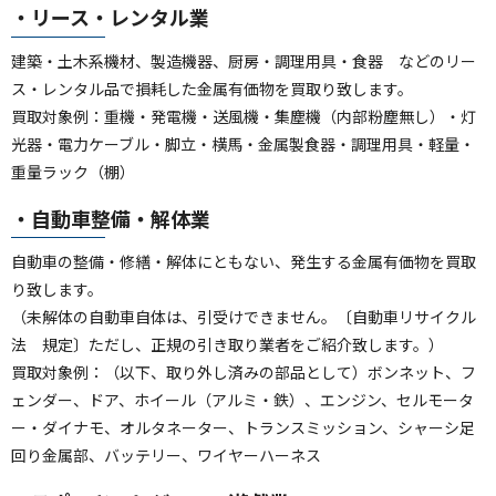
・リース・レンタル業
建築・土木系機材、製造機器、厨房・調理用具・食器 などのリー
ス・レンタル品で損耗した金属有価物を買取り致します。
買取対象例：重機・発電機・送風機・集塵機（内部粉塵無し）・灯
光器・電力ケーブル・脚立・横馬・金属製食器・調理用具・軽量・
重量ラック（棚）
・自動車整備・解体業
自動車の整備・修繕・解体にともない、発生する金属有価物を買取
り致します。
（未解体の自動車自体は、引受けできません。〔自動車リサイクル
法 規定〕ただし、正規の引き取り業者をご紹介致します。）
買取対象例：（以下、取り外し済みの部品として）ボンネット、フ
ェンダー、ドア、ホイール（アルミ・鉄）、エンジン、セルモータ
ー・ダイナモ、オルタネーター、トランスミッション、シャーシ足
回り金属部、バッテリー、ワイヤーハーネス