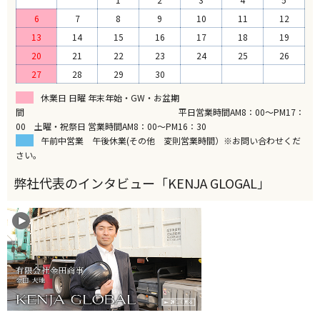
6
7
8
9
10
11
12
13
14
15
16
17
18
19
20
21
22
23
24
25
26
27
28
29
30
休業日 日曜 年末年始・GW・お盆期
間 平日営業時間AM8：00～PM17：
00 土曜・祝祭日 営業時間AM8：00～PM16：30
午前中営業 午後休業(その他 変則営業時間）※お問い合わせくだ
さい。