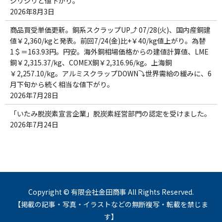
ジリジリと値下がり。
2026年8月3日
商品買受単価更新。銅系スクラップUP⤴ 07/28(火)、国内産銅建
値￥2,360/kgと発表。前回7/24(金)比+￥40/kg値上がり。為替
1＄＝163.93円。円安。海外銅相場価格からの建値計算値、LME
銅￥2,315.37/kg、COMEX銅￥2,316.96/kg。上海銅
￥2,257.10/kg。アルミスクラップDOWN⤵世界需給の緩みに、6
月下旬から続く相当な値下がり。
2026年7月28日
「いたみ脱炭素宣言企業」脱炭素経営部門の認定を受けました。
2026年7月24日
Copyright © 有限会社金田商事 All Rights Reserved.
【掲載の記事・写真・イラストなどの無断複写・転載を禁じま
す】