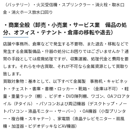
（バッテリー）・火災受信機・スプリンクラー・消火栓・取水口
金・消火ホース放水口回り
・商業全般（卸売・小売業・サービス業 備品の処
分、オフィス・テナント・倉庫の移転や退去）
店舗や事務所、倉庫などで発生する不要物、また退去・移転などで
発生する金属製備品・什器の処分にお困りではございませんか？通
常の手段としては産廃処理ですが、収集運搬、処理代金と費用を要
します。それらを中古買取、それが不可なら金属資源として買取り
致します。
買取対象物：基本として、以下すべて金属製 事務机・キャビネッ
ト・チェスト・書庫・書棚・ロッカー・靴箱・（金庫は不可）・軽
量・重量ラック（棚）、ビデオ・DVD陳列棚、ワゴン、OAフロアタ
イル（Pタイル）・パソコンおよび周辺機器（デスクトップ・ノー
トパソコン・液晶モニター・サーバー）・OA機器（小型プリンタ
ー・複合機・スキャナー）、家電類（液晶テレビモニター・扇風
機・加湿器・ビデオデッキなどAV機器）