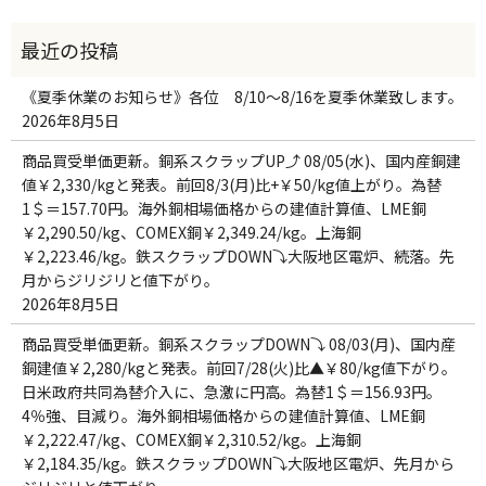
《夏季休業のお知らせ》各位 8/10～8/16を夏季休業致します。
2026年8月5日
商品買受単価更新。銅系スクラップUP⤴ 08/05(水)、国内産銅建
値￥2,330/kgと発表。前回8/3(月)比+￥50/kg値上がり。為替
1＄＝157.70円。海外銅相場価格からの建値計算値、LME銅
￥2,290.50/kg、COMEX銅￥2,349.24/kg。上海銅
￥2,223.46/kg。鉄スクラップDOWN⤵大阪地区電炉、続落。先
月からジリジリと値下がり。
2026年8月5日
商品買受単価更新。銅系スクラップDOWN⤵ 08/03(月)、国内産
銅建値￥2,280/kgと発表。前回7/28(火)比▲￥80/kg値下がり。
日米政府共同為替介入に、急激に円高。為替1＄＝156.93円。
4％強、目減り。海外銅相場価格からの建値計算値、LME銅
￥2,222.47/kg、COMEX銅￥2,310.52/kg。上海銅
￥2,184.35/kg。鉄スクラップDOWN⤵大阪地区電炉、先月から