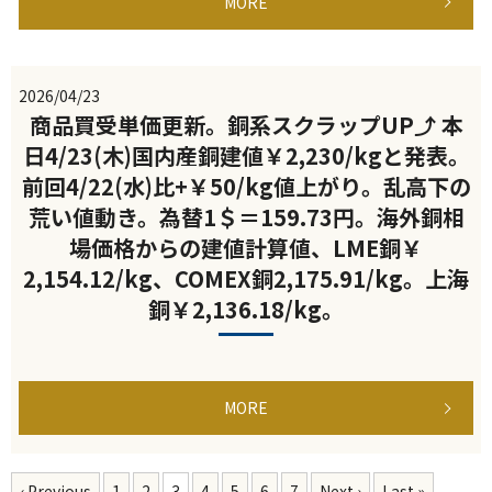
MORE
2026/04/23
商品買受単価更新。銅系スクラップUP⤴ 本
日4/23(木)国内産銅建値￥2,230/kgと発表。
前回4/22(水)比+￥50/kg値上がり。乱高下の
荒い値動き。為替1＄＝159.73円。海外銅相
場価格からの建値計算値、LME銅￥
2,154.12/kg、COMEX銅2,175.91/kg。上海
銅￥2,136.18/kg。
MORE
‹ Previous
1
2
3
4
5
6
7
Next ›
Last »