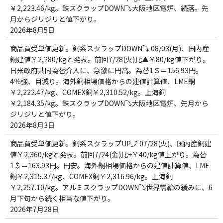
￥2,223.46/kg。鉄スクラップDOWN⤵大阪地区電炉、続落。先
月からジリジリと値下がり。
2026年8月5日
商品買受単価更新。銅系スクラップDOWN⤵ 08/03(月)、国内産
銅建値￥2,280/kgと発表。前回7/28(火)比▲￥80/kg値下がり。
日米政府共同為替介入に、急激に円高。為替1＄＝156.93円。
4％強、目減り。海外銅相場価格からの建値計算値、LME銅
￥2,222.47/kg、COMEX銅￥2,310.52/kg。上海銅
￥2,184.35/kg。鉄スクラップDOWN⤵大阪地区電炉、先月から
ジリジリと値下がり。
2026年8月3日
商品買受単価更新。銅系スクラップUP⤴ 07/28(火)、国内産銅建
値￥2,360/kgと発表。前回7/24(金)比+￥40/kg値上がり。為替
1＄＝163.93円。円安。海外銅相場価格からの建値計算値、LME
銅￥2,315.37/kg、COMEX銅￥2,316.96/kg。上海銅
￥2,257.10/kg。アルミスクラップDOWN⤵世界需給の緩みに、6
月下旬から続く相当な値下がり。
2026年7月28日