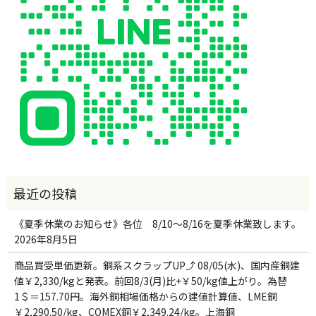
《夏季休業のお知らせ》各位 8/10～8/16を夏季休業致します。
2026年8月5日
商品買受単価更新。銅系スクラップUP⤴ 08/05(水)、国内産銅建
値￥2,330/kgと発表。前回8/3(月)比+￥50/kg値上がり。為替
1＄＝157.70円。海外銅相場価格からの建値計算値、LME銅
￥2,290.50/kg、COMEX銅￥2,349.24/kg。上海銅