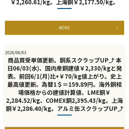
￥2,260.61/kg。上海銅￥2,177.50/kg。
MORE
2026/06/03
商品買受単価更新。銅系スクラップUP⤴ 本
日06/03(水)、国内産銅建値￥2,330/kgと発
表。前回6/1(月)比+￥70/kg値上がり。史上
最高値更新。為替1＄＝159.89円。海外銅相
場価格からの建値計算値、LME銅￥
2,284.52/kg、COMEX銅2,395.43/kg。上海
銅￥2,286.40/kg。アルミ缶スクラップUP⤴