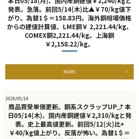
本日05/18(月)、国内産銅建値￥2,240/kgと
発表。急落。前回5/14(木)比▲￥70/kg値下
がり。為替1＄＝158.83円。海外銅相場価格
からの建値計算値、LME銅￥ 2,221.44/kg、
COMEX銅2,221.44/kg。上海銅
￥2,158.22/kg。
MORE
2026/05/14
商品買受単価更新。銅系スクラップUP⤴ 本
日05/14(木)、国内産銅建値￥2,310/kgと発
表。史上最高値更新。前回5/12(火)比+
￥40/kg値上がり。反落が怖い。為替1＄＝