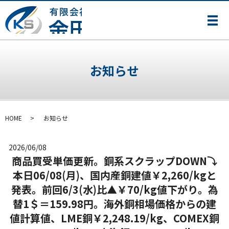
メ
お知らせ
HOME
お知らせ
2026/06/08
商品買受単価更新。銅系スクラップDOWN⤵
本日06/08(月)、国内産銅建値￥2,260/kgと
発表。前回6/3(水)比▲￥70/kg値下がり。為
替1＄＝159.98円。海外銅相場価格からの建
値計算値、LME銅￥2,248.19/kg、COMEX銅