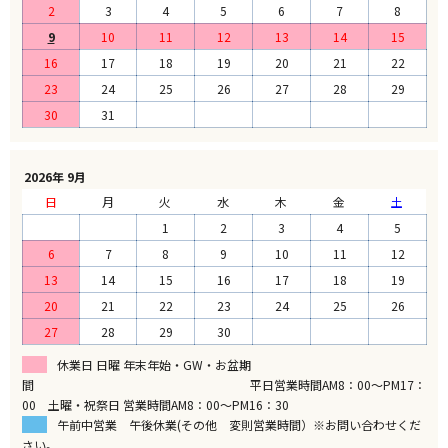
2
3
4
5
6
7
8
9
10
11
12
13
14
15
16
17
18
19
20
21
22
23
24
25
26
27
28
29
30
31
2026年 9月
日
月
火
水
木
金
土
1
2
3
4
5
6
7
8
9
10
11
12
13
14
15
16
17
18
19
20
21
22
23
24
25
26
27
28
29
30
休業日 日曜 年末年始・GW・お盆期
間 平日営業時間AM8：00～PM17：
00 土曜・祝祭日 営業時間AM8：00～PM16：30
午前中営業 午後休業(その他 変則営業時間）※お問い合わせくだ
さい。