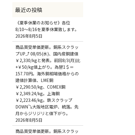
《夏季休業のお知らせ》各位
8/10～8/16を夏季休業致します。
2026年8月5日
商品買受単価更新。銅系スクラッ
プUP⤴ 08/05(水)、国内産銅建値
￥2,330/kgと発表。前回8/3(月)比
+￥50/kg値上がり。為替1＄＝
157.70円。海外銅相場価格からの
建値計算値、LME銅
￥2,290.50/kg、COMEX銅
￥2,349.24/kg。上海銅
￥2,223.46/kg。鉄スクラップ
DOWN⤵大阪地区電炉、続落。先
月からジリジリと値下がり。
2026年8月5日
商品買受単価更新。銅系スクラッ