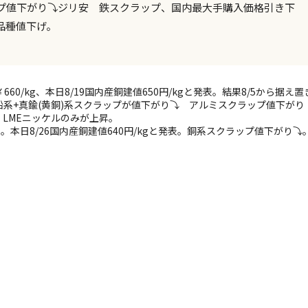
プ値下がり⤵ジリ安 鉄スクラップ、国内最大手購入価格引き下
品種値下げ。
60/kg、本日8/19国内産銅建値650円/kgと発表。結果8/5から据え置
系+真鍮(黄銅)系スクラップが値下がり⤵ アルミスクラップ値下がり
P LMEニッケルのみが上昇。
。本日8/26国内産銅建値640円/kgと発表。銅系スクラップ値下がり⤵