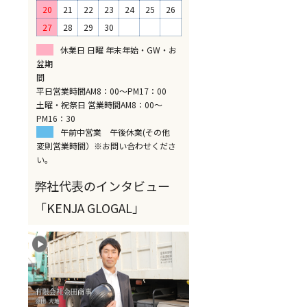
20
21
22
23
24
25
26
27
28
29
30
休業日 日曜 年末年始・GW・お
盆期
間
平日営業時間AM8：00～PM17：00
土曜・祝祭日 営業時間AM8：00～
PM16：30
午前中営業 午後休業(その他
変則営業時間）※お問い合わせくださ
い。