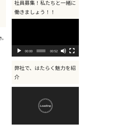
動
画
プ
レ
き。
ー
ヤ
00:00
00:52
ー
。