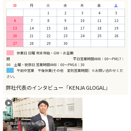
日
月
火
水
木
金
土
1
2
3
4
5
6
7
8
9
10
11
12
13
14
15
16
17
18
19
20
21
22
23
24
25
26
27
28
29
30
休業日 日曜 年末年始・GW・お盆期
間 平日営業時間AM8：00～PM17：
00 土曜・祝祭日 営業時間AM8：00～PM16：30
午前中営業 午後休業(その他 変則営業時間）※お問い合わせくだ
さい。