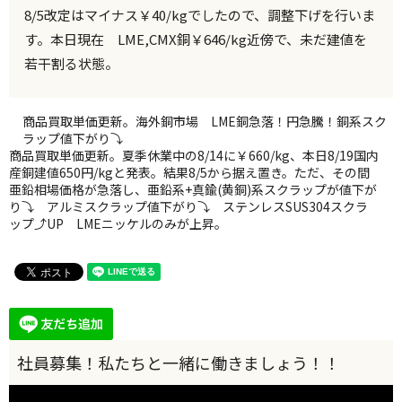
8/5改定はマイナス￥40/kgでしたので、調整下げを行いま
す。本日現在 LME,CMX銅￥646/kg近傍で、未だ建値を
若干割る状態。
商品買取単価更新。海外銅市場 LME銅急落！円急騰！銅系スク
ラップ値下がり⤵
商品買取単価更新。夏季休業中の8/14に￥660/kg、本日8/19国内
産銅建値650円/kgと発表。結果8/5から据え置き。ただ、その間
亜鉛相場価格が急落し、亜鉛系+真鍮(黄銅)系スクラップが値下が
り⤵ アルミスクラップ値下がり⤵ ステンレスSUS304スクラ
ップ⤴UP LMEニッケルのみが上昇。
動