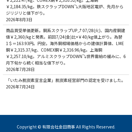
￥2,222.47/kg、COMEX銅￥2,310.52/kg。上海銅
￥2,184.35/kg。鉄スクラップDOWN⤵大阪地区電炉、先月から
ジリジリと値下がり。
2026年8月3日
商品買受単価更新。銅系スクラップUP⤴ 07/28(火)、国内産銅建
値￥2,360/kgと発表。前回7/24(金)比+￥40/kg値上がり。為替
1＄＝163.93円。円安。海外銅相場価格からの建値計算値、LME
銅￥2,315.37/kg、COMEX銅￥2,316.96/kg。上海銅
￥2,257.10/kg。アルミスクラップDOWN⤵世界需給の緩みに、6
月下旬から続く相当な値下がり。
2026年7月28日
「いたみ脱炭素宣言企業」脱炭素経営部門の認定を受けました。
2026年7月24日
Copyright © 有限会社金田商事 All Rights Reserved.