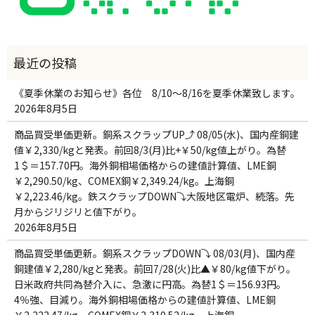
《夏季休業のお知らせ》各位 8/10～8/16を夏季休業致します。
2026年8月5日
商品買受単価更新。銅系スクラップUP⤴ 08/05(水)、国内産銅建
値￥2,330/kgと発表。前回8/3(月)比+￥50/kg値上がり。為替
1＄＝157.70円。海外銅相場価格からの建値計算値、LME銅
￥2,290.50/kg、COMEX銅￥2,349.24/kg。上海銅
￥2,223.46/kg。鉄スクラップDOWN⤵大阪地区電炉、続落。先
月からジリジリと値下がり。
2026年8月5日
商品買受単価更新。銅系スクラップDOWN⤵ 08/03(月)、国内産
銅建値￥2,280/kgと発表。前回7/28(火)比▲￥80/kg値下がり。
日米政府共同為替介入に、急激に円高。為替1＄＝156.93円。
4％強、目減り。海外銅相場価格からの建値計算値、LME銅