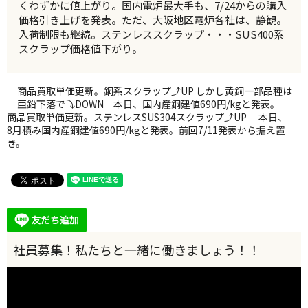
くわずかに値上がり。国内電炉最大手も、7/24からの購入
価格引き上げを発表。ただ、大阪地区電炉各社は、静観。
入荷制限も継続。ステンレススクラップ・・・SUS400系
スクラップ価格値下がり。
商品買取単価更新。銅系スクラップ⤴UP しかし黄銅一部品種は
亜鉛下落で⤵DOWN 本日、国内産銅建値690円/kgと発表。
商品買取単価更新。ステンレスSUS304スクラップ⤴UP 本日、
8月積み国内産銅建値690円/kgと発表。前回7/11発表から据え置
き。
動
画
プ