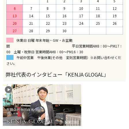
1
2
3
4
5
6
7
8
9
10
11
12
13
14
15
16
17
18
19
20
21
22
23
24
25
26
27
28
29
30
休業日 日曜 年末年始・GW・お盆期
間 平日営業時間AM8：00～PM17：
00 土曜・祝祭日 営業時間AM8：00～PM16：30
午前中営業 午後休業(その他 変則営業時間）※お問い合わせくだ
さい。