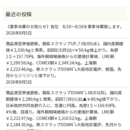
《夏季休業のお知らせ》各位 8/10～8/16を夏季休業致します。
2026年8月5日
商品買受単価更新。銅系スクラップUP⤴ 08/05(水)、国内産銅建
値￥2,330/kgと発表。前回8/3(月)比+￥50/kg値上がり。為替
1＄＝157.70円。海外銅相場価格からの建値計算値、LME銅
￥2,290.50/kg、COMEX銅￥2,349.24/kg。上海銅
￥2,223.46/kg。鉄スクラップDOWN⤵大阪地区電炉、続落。先
月からジリジリと値下がり。
2026年8月5日
商品買受単価更新。銅系スクラップDOWN⤵ 08/03(月)、国内産
銅建値￥2,280/kgと発表。前回7/28(火)比▲￥80/kg値下がり。
日米政府共同為替介入に、急激に円高。為替1＄＝156.93円。
4％強、目減り。海外銅相場価格からの建値計算値、LME銅
￥2,222.47/kg、COMEX銅￥2,310.52/kg。上海銅
￥2,184.35/kg。鉄スクラップDOWN⤵大阪地区電炉、先月から