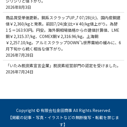
ジリジリと値下がり。
2026年8月3日
商品買受単価更新。銅系スクラップUP⤴ 07/28(火)、国内産銅建
値￥2,360/kgと発表。前回7/24(金)比+￥40/kg値上がり。為替
1＄＝163.93円。円安。海外銅相場価格からの建値計算値、LME
銅￥2,315.37/kg、COMEX銅￥2,316.96/kg。上海銅
￥2,257.10/kg。アルミスクラップDOWN⤵世界需給の緩みに、6
月下旬から続く相当な値下がり。
2026年7月28日
「いたみ脱炭素宣言企業」脱炭素経営部門の認定を受けました。
2026年7月24日
Copyright © 有限会社金田商事 All Rights Reserved.
【掲載の記事・写真・イラストなどの無断複写・転載を禁じま
す】