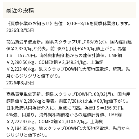
《夏季休業のお知らせ》各位 8/10～8/16を夏季休業致します。
2026年8月5日
商品買受単価更新。銅系スクラップUP⤴ 08/05(水)、国内産銅建
値￥2,330/kgと発表。前回8/3(月)比+￥50/kg値上がり。為替
1＄＝157.70円。海外銅相場価格からの建値計算値、LME銅
￥2,290.50/kg、COMEX銅￥2,349.24/kg。上海銅
￥2,223.46/kg。鉄スクラップDOWN⤵大阪地区電炉、続落。先
月からジリジリと値下がり。
2026年8月5日
商品買受単価更新。銅系スクラップDOWN⤵ 08/03(月)、国内産
銅建値￥2,280/kgと発表。前回7/28(火)比▲￥80/kg値下がり。
日米政府共同為替介入に、急激に円高。為替1＄＝156.93円。
4％強、目減り。海外銅相場価格からの建値計算値、LME銅
￥2,222.47/kg、COMEX銅￥2,310.52/kg。上海銅
￥2,184.35/kg。鉄スクラップDOWN⤵大阪地区電炉、先月から
ジリジリと値下がり。