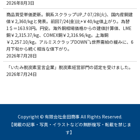
2026年8月3日
商品買受単価更新。銅系スクラップUP⤴ 07/28(火)、国内産銅建
値￥2,360/kgと発表。前回7/24(金)比+￥40/kg値上がり。為替
1＄＝163.93円。円安。海外銅相場価格からの建値計算値、LME
銅￥2,315.37/kg、COMEX銅￥2,316.96/kg。上海銅
￥2,257.10/kg。アルミスクラップDOWN⤵世界需給の緩みに、6
月下旬から続く相当な値下がり。
2026年7月28日
「いたみ脱炭素宣言企業」脱炭素経営部門の認定を受けました。
2026年7月24日
Copyright © 有限会社金田商事 All Rights Reserved.
【掲載の記事・写真・イラストなどの無断複写・転載を禁じま
す】