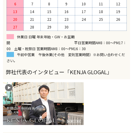
6
7
8
9
10
11
12
13
14
15
16
17
18
19
20
21
22
23
24
25
26
27
28
29
30
休業日 日曜 年末年始・GW・お盆期
間 平日営業時間AM8：00～PM17：
00 土曜・祝祭日 営業時間AM8：00～PM16：30
午前中営業 午後休業(その他 変則営業時間）※お問い合わせくだ
さい。