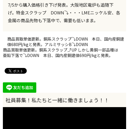
7/5から購入価格引き下げ発表。大阪地区電炉も追随下
げ。特金スクラップ DOWN⤵・・・LMEニッケル安、各
金属の商品先物も下落中で、需要も低いまま。
商品買取単価更新。銅系スクラップ⤵DOWN 本日、国内産銅建
値680円/kgと発表。アルミサッシB⤵DOWN
商品買取単価更新。銅系スクラップ⤴UP しかし黄銅一部品種は
亜鉛下落で⤵DOWN 本日、国内産銅建値690円/kgと発表。
動
画
プ
レ