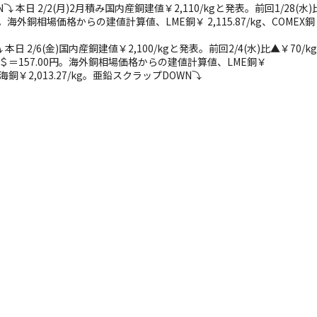
日 2/2(月)2月積み国内産銅建値￥2,110/kgと発表。前回1/28(水)
。海外銅相場価格からの建値計算値、LME銅￥ 2,115.87/kg、COMEX銅
2/6(金)国内産銅建値￥2,100/kgと発表。前回2/4(水)比▲￥70/kg
＝157.00円。海外銅相場価格からの建値計算値、LME銅￥
kg。上海銅￥2,013.27/kg。亜鉛スクラップDOWN⤵