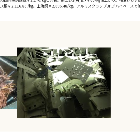
MEX銅￥2,116.86 /kg。上海銅￥2,096.48/kg。アルミスクラップUP⤴ハイペース