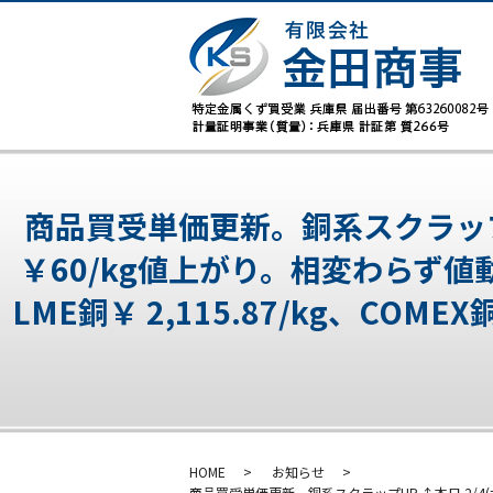
商品買受単価更新。銅系スクラップUP⤴
￥60/kg値上がり。相変わらず値
LME銅￥ 2,115.87/kg、COME
HOME
お知らせ
商品買受単価更新。銅系スクラップUP⤴ 本日 2/4(