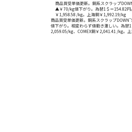
商品買受単価更新。銅系スクラップDOWN⤵ 本
▲￥70/kg値下がり。為替1＄＝154.82円
￥1,958.58 /kg。上海銅￥1,992.19/kg
商品買受単価更新。銅系スクラップDOWN⤵ 本日 
値下がり。相変わらず値動き激しい。為替1＄
2,059.05/kg、COMEX銅￥2,041.41 /