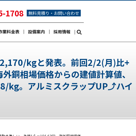
5-1708
無料見積り・お問い合わせ
作業料金表
設備案内
採用情報
search
170/kgと発表。前回2/2(月)比+
円。海外銅相場価格からの建値計算値、
096.48/kg。アルミスクラップUP⤴ハイ
ず値動き激しい。為替1＄＝156.62円。海外銅相場価