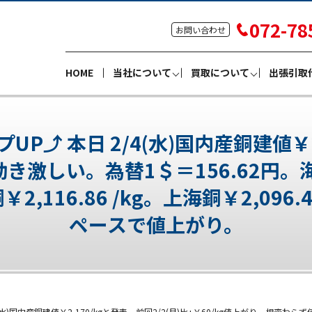
072-78
お問い合わせ
HOME
当社について
買取について
出張引取
 本日 2/4(水)国内産銅建値￥2,
動き激しい。為替1＄＝156.62
X銅￥2,116.86 /kg。上海銅￥2,
ペースで値上がり。
水)国内産銅建値￥2,170/kgと発表。前回2/2(月)比+￥60/kg値上がり。相変わら