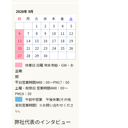
2026年 9月
日
月
火
水
木
金
土
1
2
3
4
5
6
7
8
9
10
11
12
13
14
15
16
17
18
19
20
21
22
23
24
25
26
27
28
29
30
休業日 日曜 年末年始・GW・お
盆期
間
平日営業時間AM8：00～PM17：00
土曜・祝祭日 営業時間AM8：00～
PM16：30
午前中営業 午後休業(その他
変則営業時間）※お問い合わせくださ
い。