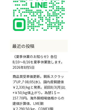
《夏季休業のお知らせ》各位
8/10～8/16を夏季休業致します。
2026年8月5日
商品買受単価更新。銅系スクラッ
プUP⤴ 08/05(水)、国内産銅建値
￥2,330/kgと発表。前回8/3(月)比
+￥50/kg値上がり。為替1＄＝
157.70円。海外銅相場価格からの
建値計算値、LME銅
￥2,290.50/kg、COMEX銅