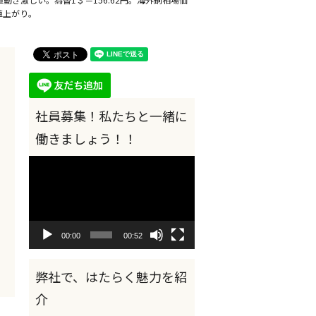
で値上がり。
動
画
プ
レ
ー
ヤ
00:00
00:52
ー