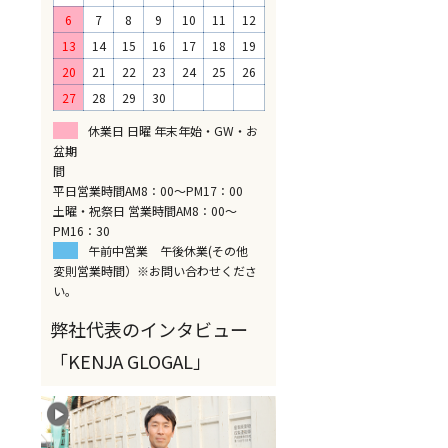
6
7
8
9
10
11
12
13
14
15
16
17
18
19
20
21
22
23
24
25
26
27
28
29
30
休業日 日曜 年末年始・GW・お
盆期
間
平日営業時間AM8：00～PM17：00
土曜・祝祭日 営業時間AM8：00～
PM16：30
午前中営業 午後休業(その他
変則営業時間）※お問い合わせくださ
い。