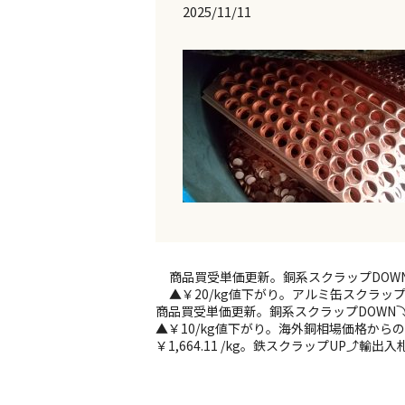
2025/11/11
商品買受単価更新。銅系スクラップDOWN⤵ 1
▲￥20/kg値下がり。アルミ缶スクラッ
商品買受単価更新。銅系スクラップDOWN⤵ 本日 
▲￥10/kg値下がり。海外銅相場価格からの建値計算
￥1,664.11 /kg。鉄スクラップUP⤴