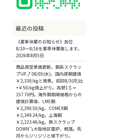
《夏季休業のお知らせ》各位
8/10～8/16を夏季休業致します。
2026年8月5日
商品買受単価更新。銅系スクラッ
プUP⤴ 08/05(水)、国内産銅建値
￥2,330/kgと発表。前回8/3(月)比
+￥50/kg値上がり。為替1＄＝
157.70円。海外銅相場価格からの
建値計算値、LME銅
￥2,290.50/kg、COMEX銅
￥2,349.24/kg。上海銅
￥2,223.46/kg。鉄スクラップ
DOWN⤵大阪地区電炉、続落。先
月からジリジリと値下がり。