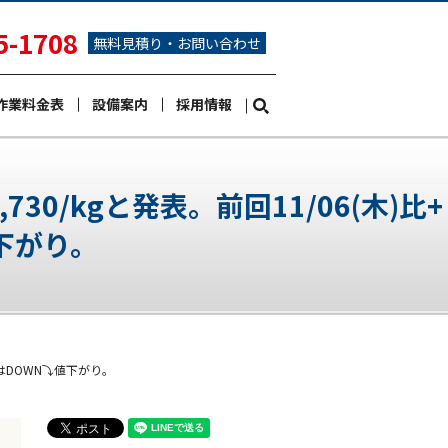
5-1708
無料見積り・お問い合わせ
作業料金表
設備案内
採用情報
search
0/kgと発表。前回11/06(木)比+
下がり。
値はDOWN⤵値下がり。