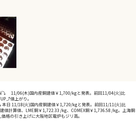
1/06(木)国内産銅建値￥1,700/kgと発表。前回11/04(火)比
プUP⤴値上がり。
11/18(火)国内産銅建値￥1,720/kgと発表。前回11/11(火)比
値、LME銅￥1,722.33 /kg、COMEX銅￥1,736.58 /kg。上海銅
輸出入札価格の引き上げに大阪地区電炉もジリ高。