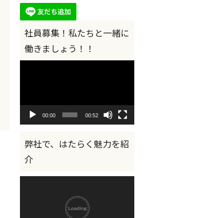
動
画
プ
レ
ー
ヤ
00:00
00:52
ー