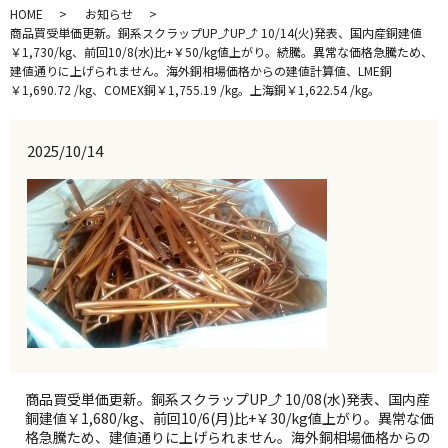
HOME
お知らせ
商品買受単価更新。銅系スクラップUP⤴UP⤴ 10/14(火)発表、国内産銅建値
￥1,730/kg、前回10/8(水)比+￥50/kg値上がり。続騰。異常な価格急騰ため、
建値通りに上げられません。海外銅相場価格からの建値計算値、LME銅
￥1,690.72 /kg、COMEX銅￥1,755.19 /kg。上海銅￥1,622.54 /kg。
2025/10/14
商品買受単価更新。銅系スクラップUP⤴ 10/08(水)発表、国内産
銅建値￥1,680/kg、前回10/6(月)比+￥30/kg値上がり。異常な価
格急騰ため、建値通りに上げられません。海外銅相場価格からの