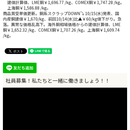
建値計算値、LME銅￥1,696.77 /kg、COMEX銅￥1,747.28 /kg。
上海銅￥1,586.88 /kg。
商品買受単価更新。銅系スクラップDOWN⤵ 10/15(水)発表、国
内産銅建値￥1,670/kg、前回10/14(水)比▲￥60/kg値下がり。急
落。異常な価格乱高下。海外銅相場価格からの建値計算値、LME
銅￥1,652.32 /kg、COMEX銅￥1,707.26 /kg。上海銅￥1,609.74
/kg。
動
画
プ
レ
ー
ヤ
ー