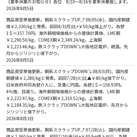
《夏季休業のお知らせ》各位 8/10～8/16を夏季休業致します。
2026年8月5日
商品買受単価更新。銅系スクラップUP⤴ 08/05(水)、国内産銅建
値￥2,330/kgと発表。前回8/3(月)比+￥50/kg値上がり。為替
1＄＝157.70円。海外銅相場価格からの建値計算値、LME銅
￥2,290.50/kg、COMEX銅￥2,349.24/kg。上海銅
￥2,223.46/kg。鉄スクラップDOWN⤵大阪地区電炉、続落。先
月からジリジリと値下がり。
2026年8月5日
商品買受単価更新。銅系スクラップDOWN⤵ 08/03(月)、国内産
銅建値￥2,280/kgと発表。前回7/28(火)比▲￥80/kg値下がり。
日米政府共同為替介入に、急激に円高。為替1＄＝156.93円。
4％強、目減り。海外銅相場価格からの建値計算値、LME銅
￥2,222.47/kg、COMEX銅￥2,310.52/kg。上海銅
￥2,184.35/kg。鉄スクラップDOWN⤵大阪地区電炉、先月から
ジリジリと値下がり。
2026年8月3日
商品買受単価更新。銅系スクラップUP⤴ 07/28(火)、国内産銅建
値￥2,360/kgと発表。前回7/24(金)比+￥40/kg値上がり。為替