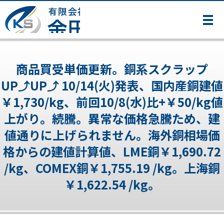
メ
商品買受単価更新。銅系スクラップ
UP⤴UP⤴ 10/14(火)発表、国内産銅建値
￥1,730/kg、前回10/8(水)比+￥50/kg値
上がり。続騰。異常な価格急騰ため、建
値通りに上げられません。海外銅相場価
格からの建値計算値、LME銅￥1,690.72
/kg、COMEX銅￥1,755.19 /kg。上海銅
￥1,622.54 /kg。