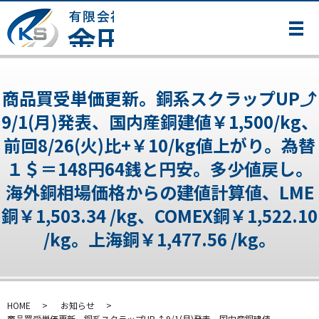
メ
商品買受単価更新。銅系スクラップUP⤴
9/1(月)発表、国内産銅建値￥1,500/kg、
前回8/26(火)比+￥10/kg値上がり。為替
１＄＝148円64銭と円安。多少値戻し。
海外銅相場価格からの建値計算値、LME
銅￥1,503.34 /kg、COMEX銅￥1,522.10
/kg。上海銅￥1,477.56 /kg。
HOME
お知らせ
商品買受単価更新。銅系スクラップUP⤴ 9/1(月)発表、国内産銅建値