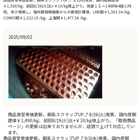
￥1,500/kg、前回8/26(火)比+￥10/kg値上がり。為替１＄＝148円64銭と円
安。多少値戻し。海外銅相場価格からの建値計算値、LME銅￥1,503.34 /kg、
COMEX銅￥1,522.10 /kg。上海銅￥1,477.56 /kg。
2025/09/02
商品買受単価更新。銅系スクラップUP⤴ 8/26(火)発表、国内産銅
建値￥1,490/kg、前回8/19(火)比+￥10/kg値上がり。「取扱商品
ページ」の更新は出来ておりませんが、店頭で上げて対応してい
ます。
商品買受単価更新。銅系スクラップUP⤴ 9/3(水)発表、国内産銅