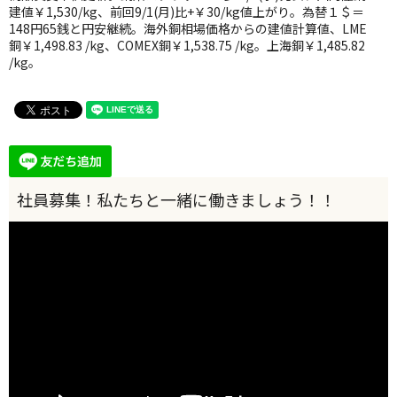
建値￥1,530/kg、前回9/1(月)比+￥30/kg値上がり。為替１＄＝
148円65銭と円安継続。海外銅相場価格からの建値計算値、LME
銅￥1,498.83 /kg、COMEX銅￥1,538.75 /kg。上海銅￥1,485.82
/kg。
動
画
プ
レ
ー
ヤ
ー