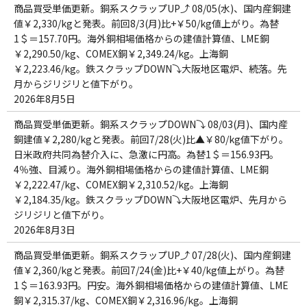
商品買受単価更新。銅系スクラップUP⤴ 08/05(水)、国内産銅建
値￥2,330/kgと発表。前回8/3(月)比+￥50/kg値上がり。為替
1＄＝157.70円。海外銅相場価格からの建値計算値、LME銅
￥2,290.50/kg、COMEX銅￥2,349.24/kg。上海銅
￥2,223.46/kg。鉄スクラップDOWN⤵大阪地区電炉、続落。先
月からジリジリと値下がり。
2026年8月5日
商品買受単価更新。銅系スクラップDOWN⤵ 08/03(月)、国内産
銅建値￥2,280/kgと発表。前回7/28(火)比▲￥80/kg値下がり。
日米政府共同為替介入に、急激に円高。為替1＄＝156.93円。
4％強、目減り。海外銅相場価格からの建値計算値、LME銅
￥2,222.47/kg、COMEX銅￥2,310.52/kg。上海銅
￥2,184.35/kg。鉄スクラップDOWN⤵大阪地区電炉、先月から
ジリジリと値下がり。
2026年8月3日
商品買受単価更新。銅系スクラップUP⤴ 07/28(火)、国内産銅建
値￥2,360/kgと発表。前回7/24(金)比+￥40/kg値上がり。為替
1＄＝163.93円。円安。海外銅相場価格からの建値計算値、LME
銅￥2,315.37/kg、COMEX銅￥2,316.96/kg。上海銅