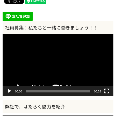
動
画
プ
レ
ー
ヤ
ー
00:00
00:52