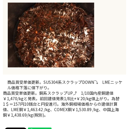
商品買受単価更新。SUS304系スクラップDOWN⤵ LMEニッケ
ル価格下落に値下がり。
商品買受単価更新。銅系スクラップUP⤴ 1/10国内産銅建値
￥1,470/kgと発表。前回建値発表1/8比+￥20/kg値上がり。為替
1＄＝157円10銭台と円安進行。海外銅相場価格からの建値計算
値、LME銅￥1,463.42 /kg、COMEX銅￥1,530.89 /kg、中国上海
銅￥1,438.69/kg(税別)。