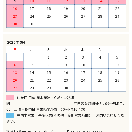
9
10
11
12
13
14
15
16
17
18
19
20
21
22
23
24
25
26
27
28
29
30
31
2026年 9月
日
月
火
水
木
金
土
1
2
3
4
5
6
7
8
9
10
11
12
13
14
15
16
17
18
19
20
21
22
23
24
25
26
27
28
29
30
休業日 日曜 年末年始・GW・お盆期
間 平日営業時間AM8：00～PM17：
00 土曜・祝祭日 営業時間AM8：00～PM16：30
午前中営業 午後休業(その他 変則営業時間）※お問い合わせくだ
さい。