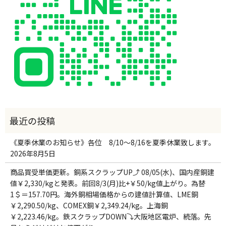
《夏季休業のお知らせ》各位 8/10～8/16を夏季休業致します。
2026年8月5日
商品買受単価更新。銅系スクラップUP⤴ 08/05(水)、国内産銅建
値￥2,330/kgと発表。前回8/3(月)比+￥50/kg値上がり。為替
1＄＝157.70円。海外銅相場価格からの建値計算値、LME銅
￥2,290.50/kg、COMEX銅￥2,349.24/kg。上海銅
￥2,223.46/kg。鉄スクラップDOWN⤵大阪地区電炉、続落。先