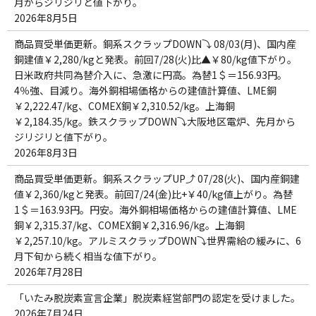
月からジリジリと値下がり。
2026年8月5日
商品買受単価更新。銅系スクラップDOWN⤵ 08/03(月)、国内産
銅建値￥2,280/kgと発表。前回7/28(火)比▲￥80/kg値下がり。
日米政府共同為替介入に、急激に円高。為替1＄＝156.93円。
4％強、目減り。海外銅相場価格からの建値計算値、LME銅
￥2,222.47/kg、COMEX銅￥2,310.52/kg。上海銅
￥2,184.35/kg。鉄スクラップDOWN⤵大阪地区電炉、先月から
ジリジリと値下がり。
2026年8月3日
商品買受単価更新。銅系スクラップUP⤴ 07/28(火)、国内産銅建
値￥2,360/kgと発表。前回7/24(金)比+￥40/kg値上がり。為替
1＄＝163.93円。円安。海外銅相場価格からの建値計算値、LME
銅￥2,315.37/kg、COMEX銅￥2,316.96/kg。上海銅
￥2,257.10/kg。アルミスクラップDOWN⤵世界需給の緩みに、6
月下旬から続く相当な値下がり。
2026年7月28日
「いたみ脱炭素宣言企業」脱炭素経営部門の認定を受けました。
2026年7月24日