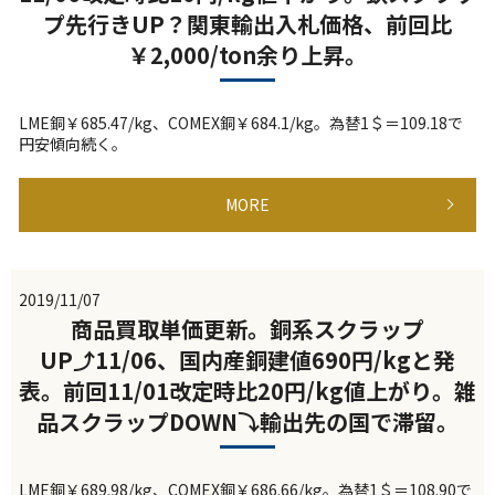
プ先行きUP？関東輸出入札価格、前回比
￥2,000/ton余り上昇。
LME銅￥685.47/kg、COMEX銅￥684.1/kg。為替1＄＝109.18で
円安傾向続く。
MORE
2019/11/07
商品買取単価更新。銅系スクラップ
UP⤴11/06、国内産銅建値690円/kgと発
表。前回11/01改定時比20円/kg値上がり。雑
品スクラップDOWN⤵輸出先の国で滞留。
LME銅￥689.98/kg、COMEX銅￥686.66/kg。為替1＄＝108.90で