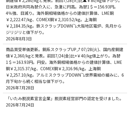
銅建値￥2,280/kgと発表。前回7/28(火)比▲￥80/kg値下がり。
日米政府共同為替介入に、急激に円高。為替1＄＝156.93円。
4％強、目減り。海外銅相場価格からの建値計算値、LME銅
￥2,222.47/kg、COMEX銅￥2,310.52/kg。上海銅
￥2,184.35/kg。鉄スクラップDOWN⤵大阪地区電炉、先月から
ジリジリと値下がり。
2026年8月3日
商品買受単価更新。銅系スクラップUP⤴ 07/28(火)、国内産銅建
値￥2,360/kgと発表。前回7/24(金)比+￥40/kg値上がり。為替
1＄＝163.93円。円安。海外銅相場価格からの建値計算値、LME
銅￥2,315.37/kg、COMEX銅￥2,316.96/kg。上海銅
￥2,257.10/kg。アルミスクラップDOWN⤵世界需給の緩みに、6
月下旬から続く相当な値下がり。
2026年7月28日
「いたみ脱炭素宣言企業」脱炭素経営部門の認定を受けました。
2026年7月24日